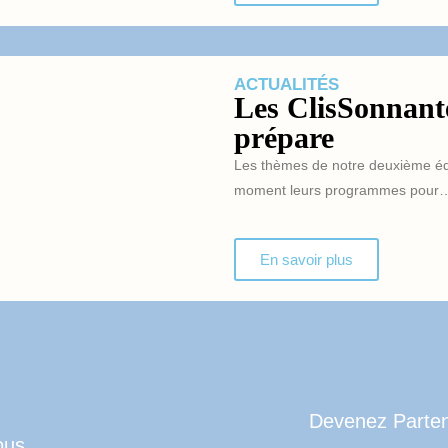
ACTUALITÉS
Les ClisSonnante
prépare
Les thèmes de notre deuxième édit
moment leurs programmes pour
En savoir plus
Devenez Parten
ous