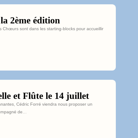
 la 2ème édition
 Chœurs sont dans les starting-blocks pour accueillir
le et Flûte le 14 juillet
onnantes, Cédric Forré viendra nous proposer un
ccompagné de…